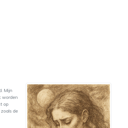
d. Mijn
ek worden
st op
 zoals de