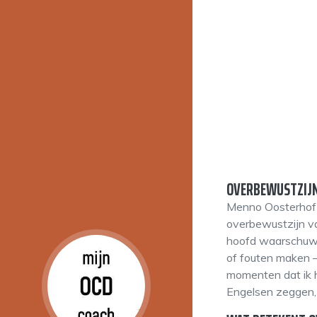
OVERBEWUSTZIJN
Menno Oosterhof 
overbewustzijn van
hoofd waarschuwt 
of fouten maken –
momenten dat ik h
Engelsen zeggen,