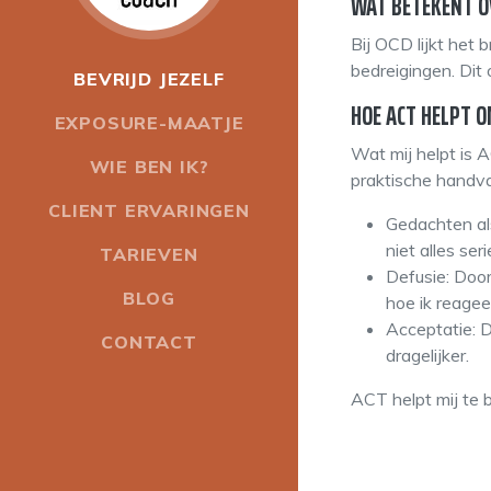
WAT BETEKENT O
Bij OCD lijkt het 
bedreigingen. Di
BEVRIJD JEZELF
HOE ACT HELPT 
EXPOSURE-MAATJE
Wat mij helpt is
WIE BEN IK?
praktische handv
CLIENT ERVARINGEN
Gedachten al
niet alles ser
TARIEVEN
Defusie: Door
BLOG
hoe ik reagee
Acceptatie: D
CONTACT
dragelijker.
ACT helpt mij te b