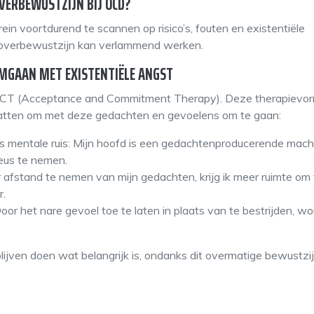
VERBEWUSTZIJN BIJ OCD?
brein voortdurend te scannen op risico’s, fouten en existentiële
t overbewustzijn kan verlammend werken.
OMGAAN MET EXISTENTIËLE ANGST
 ACT (Acceptance and Commitment Therapy). Deze therapievor
atten om met deze gedachten en gevoelens om te gaan:
s mentale ruis: Mijn hoofd is een gedachtenproducerende machi
ieus te nemen.
 afstand te nemen van mijn gedachten, krijg ik meer ruimte om 
r.
oor het nare gevoel toe te laten in plaats van te bestrijden, wo
lijven doen wat belangrijk is, ondanks dit overmatige bewustzijn