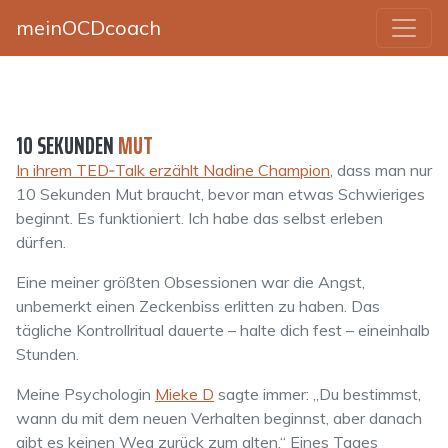
meinOCDcoach
10 SEKUNDEN
MUT
In ihrem TED‑Talk erzählt Nadine Champion
, dass man nur
10 Sekunden Mut braucht, bevor man etwas Schwieriges
beginnt. Es funktioniert. Ich habe das selbst erleben
dürfen.
Eine meiner größten Obsessionen war die Angst,
unbemerkt einen Zeckenbiss erlitten zu haben. Das
tägliche Kontrollritual dauerte – halte dich fest – eineinhalb
Stunden.
Meine Psychologin
Mieke D
sagte immer: „Du bestimmst,
wann du mit dem neuen Verhalten beginnst, aber danach
gibt es keinen Weg zurück zum alten.“ Eines Tages