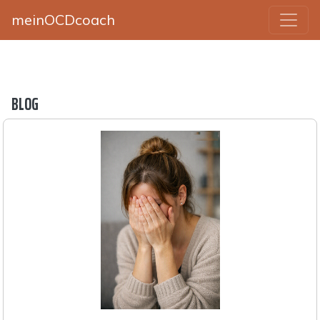
meinOCDcoach
BLOG